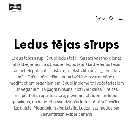
0
Ledus tējas sīrups
Ledus tējas sīrupi. Sīrupi ledus tējai. Karstās vasaras dienās
atveldzējieties un izbaudiet ledus tēju. Gardie ledus tējas
sīrupi tiek gatavoti no īsta tējas ekstrakta un augļiem – bez
mākslīgām krāsvielām, aromatizētājiem vai ģenētiski
modificētiem organismiem. Sīrupi ir piemēroti veģetāriešiem
un vegāniem. Tā pagatavošana ir ļoti vienkārša: 3 reizes
nospiediet sīrupa dozatoru, pievienojiet ūdeni un ledus
gabaliņus, un baudiet atsvaidzinošu ledus tēju! ➠Oficiālais
izplatītājs. Piegādājam visā Latvijā. Lūdzu, sazinieties par
vairumtirdzniecības cenām!