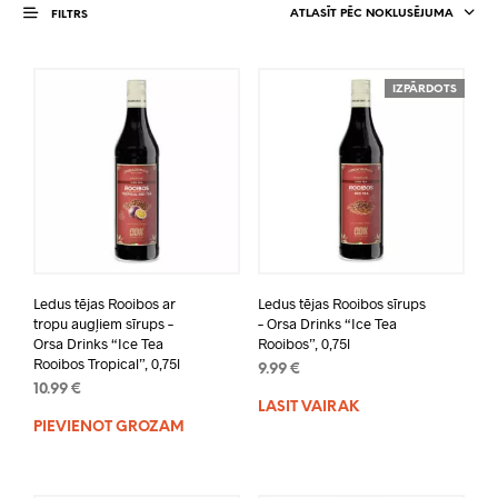
ATLASĪT PĒC NOKLUSĒJUMA
FILTRS
IZPĀRDOTS
Ledus tējas Rooibos ar
Ledus tējas Rooibos sīrups
tropu augļiem sīrups –
– Orsa Drinks “Ice Tea
Orsa Drinks “Ice Tea
Rooibos”, 0,75l
Rooibos Tropical”, 0,75l
9.99
€
10.99
€
LASĪT VAIRĀK
PIEVIENOT GROZAM