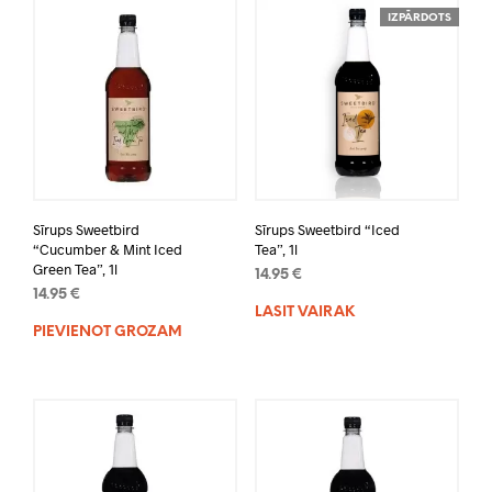
IZPĀRDOTS
Sīrups Sweetbird
Sīrups Sweetbird “Iced
“Cucumber & Mint Iced
Tea”, 1l
Green Tea”, 1l
14.95
€
14.95
€
LASĪT VAIRĀK
PIEVIENOT GROZAM