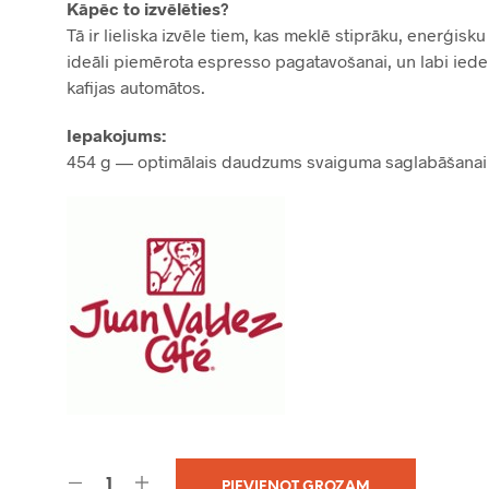
Kāpēc to izvēlēties?
Tā ir lieliska izvēle tiem, kas meklē stiprāku, enerģisku
ideāli piemērota espresso pagatavošanai, un labi iedera
kafijas automātos.
Iepakojums:
454 g — optimālais daudzums svaiguma saglabāšanai un 
PIEVIENOT GROZAM