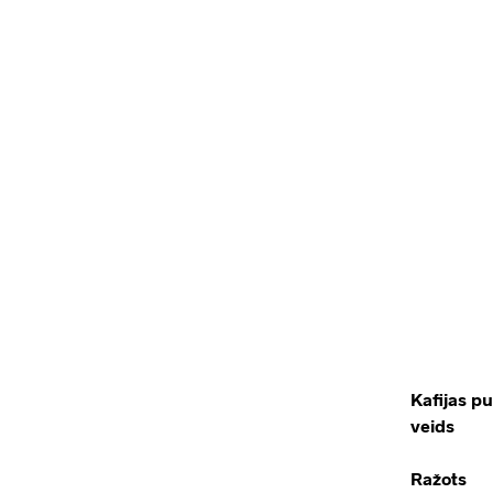
Kafijas p
veids
Ražots