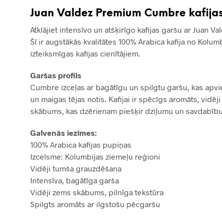
Juan Valdez Premium Cumbre kafija
Atklājiet intensīvo un atšķirīgo kafijas garšu ar Juan
Šī ir augstākās kvalitātes 100% Arabica kafija no Kolumb
izteiksmīgas kafijas cienītājiem.
Garšas profils
Cumbre izceļas ar bagātīgu un spilgtu garšu, kas apvie
un maigas tējas notis. Kafijai ir spēcīgs aromāts, vidē
skābums, kas dzērienam piešķir dziļumu un savdabību
Galvenās iezīmes:
100% Arabica kafijas pupiņas
Izcelsme: Kolumbijas ziemeļu reģioni
Vidēji tumša grauzdēšana
Intensīva, bagātīga garša
Vidēji zems skābums, pilnīga tekstūra
Spilgts aromāts ar ilgstošu pēcgaršu