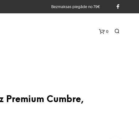
Bezmaksas piegāde no 79€
0
ez Premium Cumbre,
G
R
O
Z
S