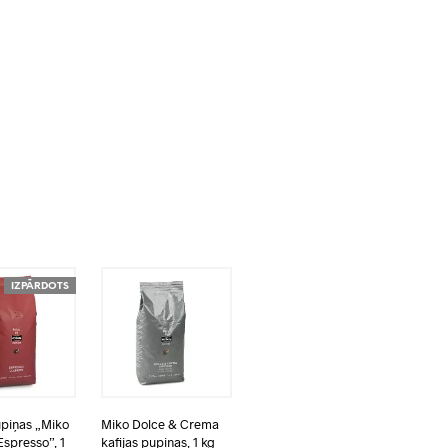
IZPĀRDOTS
upiņas „Miko
Miko Dolce & Crema
Espresso”, 1
kafijas pupiņas, 1 kg