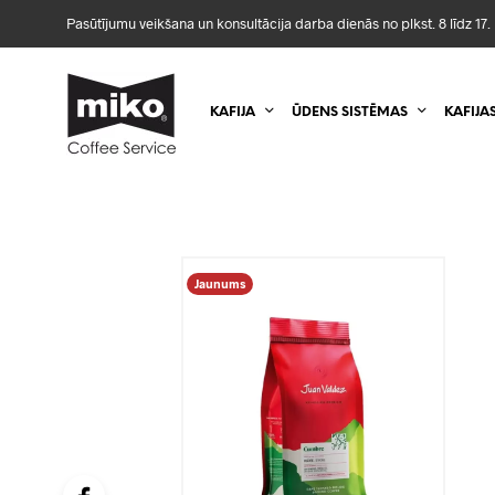
Pasūtījumu veikšana un konsultācija darba dienās no plkst. 8 līdz 17. 
KAFIJA
ŪDENS SISTĒMAS
KAFIJA
Jaunums