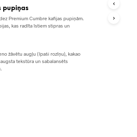
I
s pupiņas
R
 Valdez Premium Cumbre kafijas pupiņām.
T
U
ijas, kas radīta īstiem stipras un
K
Š
S
.
no žāvētu augļu (īpaši rozīņu), kakao
ji augsta tekstūra un sabalansēts
.