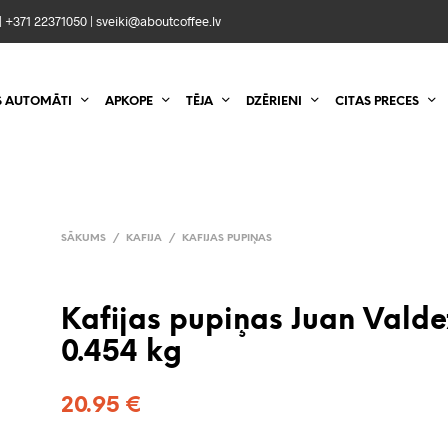
|
+371 22371050
|
sveiki@aboutcoffee.lv
S AUTOMĀTI
APKOPE
TĒJA
DZĒRIENI
CITAS PRECES
SĀKUMS
/
KAFIJA
/
KAFIJAS PUPIŅAS
Kafijas pupiņas Juan Vald
0.454 kg
20.95
€