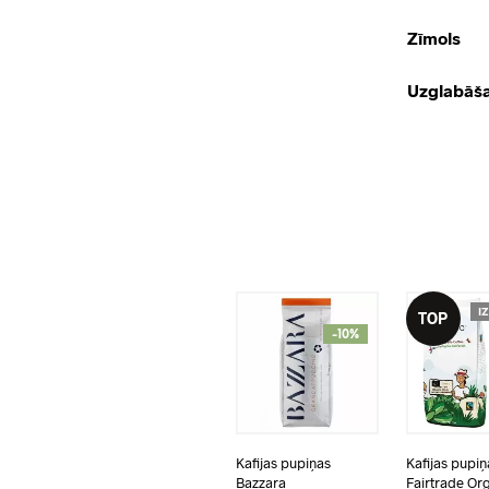
Zīmols
Uzglabāš
I
TOP
-10%
Kafijas pupiņas
Kafijas pupiņ
Bazzara
Fairtrade Or