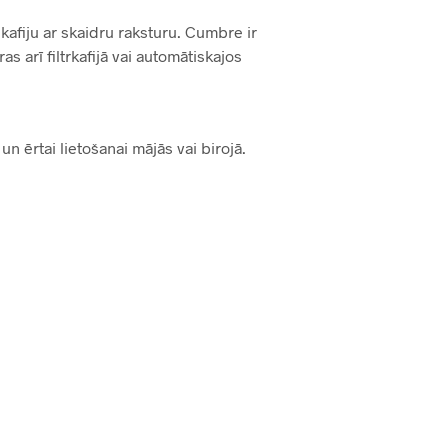
 kafiju ar skaidru raksturu. Cumbre ir
s arī filtrkafijā vai automātiskajos
ērtai lietošanai mājās vai birojā.