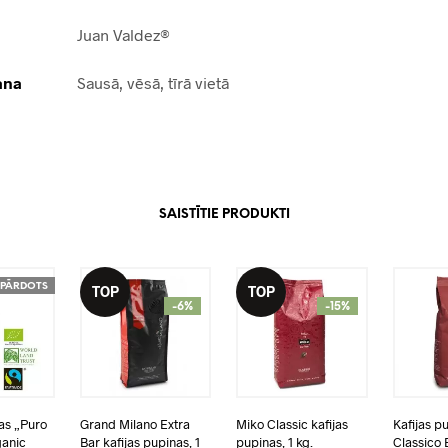
Juan Valdez®
ana
Sausā, vēsā, tīrā vietā
SAISTĪTIE PRODUKTI
ZPĀRDOTS
TOP
TOP
-6%
-15%
as „Puro
Grand Milano Extra
Miko Classic kafijas
Kafijas p
ganic
Bar kafijas pupiņas, 1
pupiņas, 1 kg.
Classico 